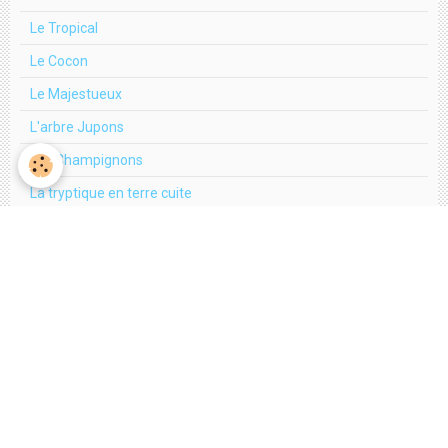
Le Tropical
Le Cocon
Le Majestueux
L'arbre Jupons
Les Champignons
La tryptique en terre cuite
L'arbre bleu
L'Arbre fleur
L'Arbre Scintillant
Le Romantique
La tryptique en boulons
L'arbre aux Papillons
RÉALISATION D'UN ARBRE EN BRONZE