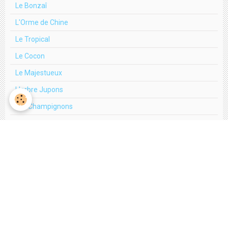
Le Bonzaî
L'Orme de Chine
Le Tropical
Le Cocon
Le Majestueux
L'arbre Jupons
Les Champignons
La tryptique en terre cuite
L'arbre bleu
L'Arbre fleur
L'Arbre Scintillant
Le Romantique
La tryptique en boulons
L'arbre aux Papillons