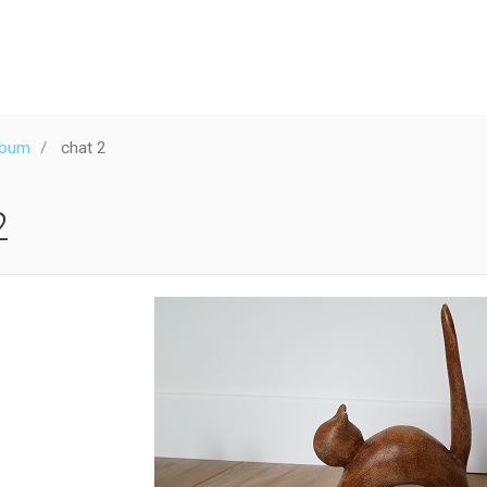
lbum
chat 2
2