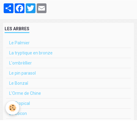
Partager
Facebook
Twitter
Email
LES ARBRES
Le Palmier
La tryptique en bronze
L'ombrèllier
Le pin parasol
Le Bonzaî
L'Orme de Chine
Le Tropical
Le Cocon
Le Majestueux
L'arbre Jupons