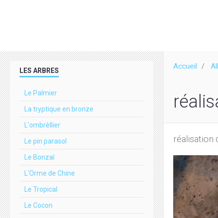
Accueil
A
LES ARBRES
Le Palmier
réali
La tryptique en bronze
L'ombrèllier
réalisation
Le pin parasol
Le Bonzaî
L'Orme de Chine
Le Tropical
Le Cocon